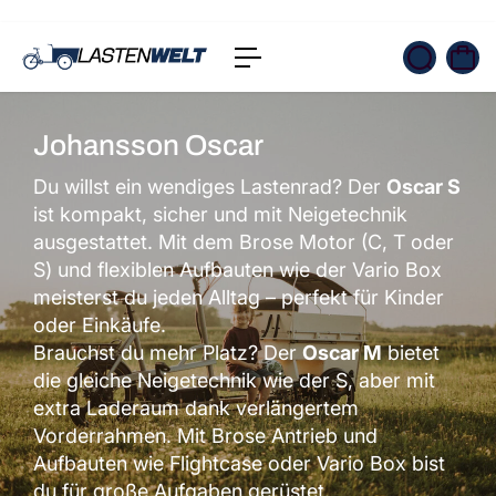
t
s
p
ri
n
g
e
Johansson Oscar
n
Du willst ein wendiges Lastenrad? Der
Oscar S
ist kompakt, sicher und mit Neigetechnik
ausgestattet. Mit dem Brose Motor (C, T oder
S) und flexiblen Aufbauten wie der Vario Box
meisterst du jeden Alltag – perfekt für Kinder
oder Einkäufe.
Brauchst du mehr Platz? Der
Oscar M
bietet
die gleiche Neigetechnik wie der S, aber mit
extra Laderaum dank verlängertem
Vorderrahmen. Mit Brose Antrieb und
Aufbauten wie Flightcase oder Vario Box bist
du für große Aufgaben gerüstet.