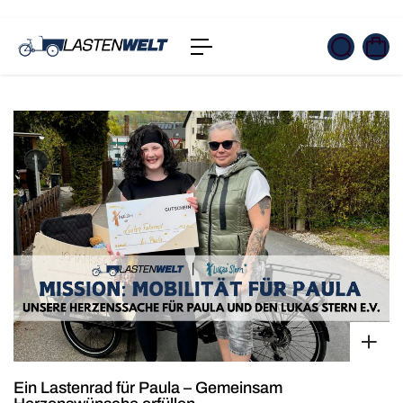
t
s
p
ri
n
g
e
n
Ein Lastenrad für Paula – Gemeinsam